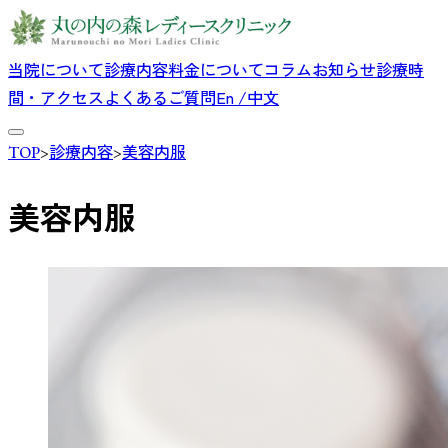
当院について
診療内容
料金について
コラム
お知らせ
診療時
間・アクセス
よくあるご質問
En /中文
TOP
>
診療内容
>
美容内服
美容内服