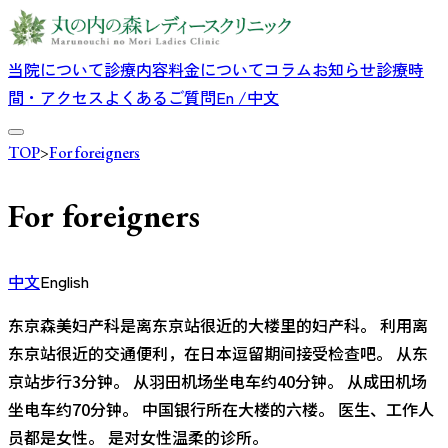
当院について
診療内容
料金について
コラム
お知らせ
診療時
間・アクセス
よくあるご質問
En /中文
TOP
>
For foreigners
For foreigners
中文
English
东京森美妇产科是离东京站很近的大楼里的妇产科。 利用离
东京站很近的交通便利，在日本逗留期间接受检查吧。 从东
京站步行3分钟。 从羽田机场坐电车约40分钟。 从成田机场
坐电车约70分钟。 中国银行所在大楼的六楼。 医生、工作人
员都是女性。 是对女性温柔的诊所。