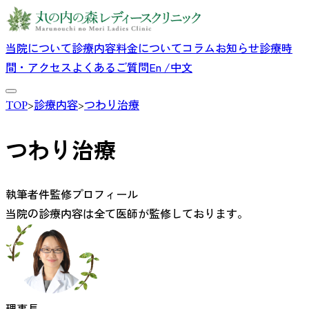
当院について
診療内容
料金について
コラム
お知らせ
診療時
間・アクセス
よくあるご質問
En /中文
TOP
>
診療内容
>
つわり治療
つわり治療
執筆者件監修プロフィール
当院の診療内容は全て医師が監修しております。
理事長