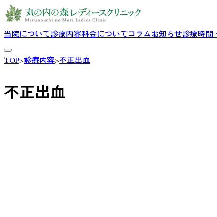
当院について
診療内容
料金について
コラム
お知らせ
診療時間
TOP
>
診療内容
>
不正出血
不正出血